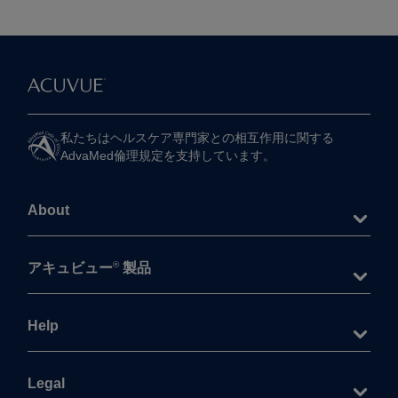
私たちは​ヘルスケア専門家との​相互作用に​関する​
AdvaMed倫理規定を​支持しています。
About
®
アキュビュー
製品
Help
Legal