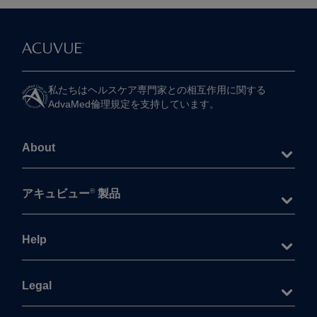
私たちは​ヘルスケア専門家との​相互作用に​関する​
AdvaMed倫理規定を​支持しています。
About
®
アキュビュー
製品
Help
Legal