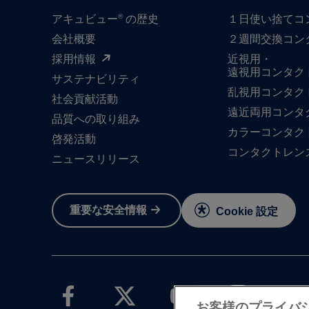
®
アキュビュー
の歴史
１日​使い捨て​
会社概要
２週間交換コン
採用情報
近視用・
遠視用コンタク
サステナビリティ
乱視用コンタク
社会貢献活動
遠近両用コンタ
品質への​取り組み
カラーコンタク
啓発活動
コンタクトレン
ニュースリリース
重要な​安全情報
Cookie 設定
お客様のプライバ