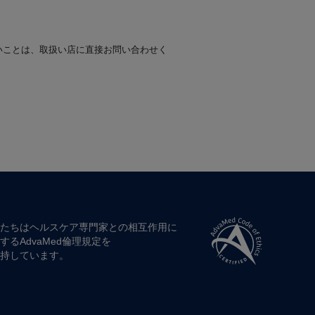
いことは、取扱い店に直接お問い合わせく
たちは​ヘルスケア専門家との​相互作用に​
する​AdvaMed倫理規定を​
持しています。