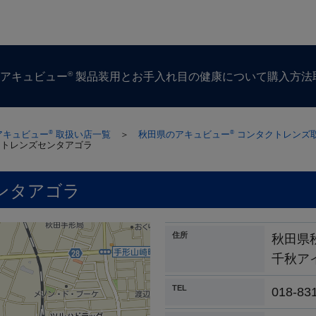
®
ズ
アキュビュー
製品
装用とお手入れ
目の​健康に​ついて
購入方​法
アキュビュー
取扱い店一覧
＞
秋田県のアキュビュー
コンタクトレンズ
®
®
クトレンズセンタアゴラ
ンタアゴラ
住所
秋田県
千秋ア
TEL
018-83