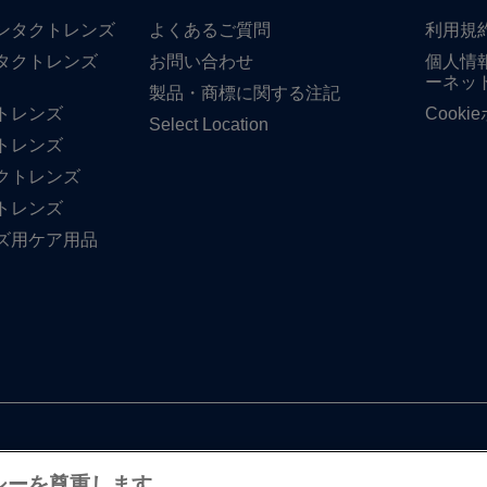
​コンタクトレンズ
よく​ある​ご質問
利用規
タクトレンズ
お問い​合わせ
個人情
ーネッ
製品・商標に​関する​注記
トレンズ
Cook
Select Location
トレンズ
クトレンズ
トレンズ
ズ用ケア用品
シーを尊重します