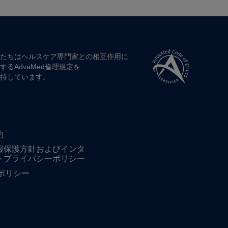
たちは​ヘルスケア専門家との​相互作用に​
する​AdvaMed倫理規定を​
持しています。
約
報保護方針およびインタ
トプライバシーポリシー
ieポリシー