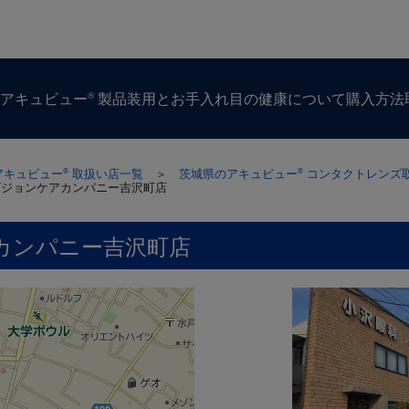
®
ズ
アキュビュー
製品
装用とお手入れ
目の​健康に​ついて
購入方​法
アキュビュー
取扱い店一覧
＞
茨城県のアキュビュー
コンタクトレンズ
®
®
ビジョンケアカンパニー吉沢町店
カンパニー吉沢町店