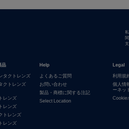
私
関
支
製品
Help
Legal
​コンタクトレンズ
よく​ある​ご質問
利用規
タクトレンズ
お問い​合わせ
個人情
ーネッ
製品・商標に​関する​注記
トレンズ
Cook
Select Location
トレンズ
クトレンズ
トレンズ