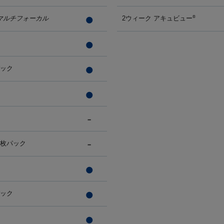
マルチフォーカル
2ウィーク アキュビュー
®
パック
0枚パック
パック