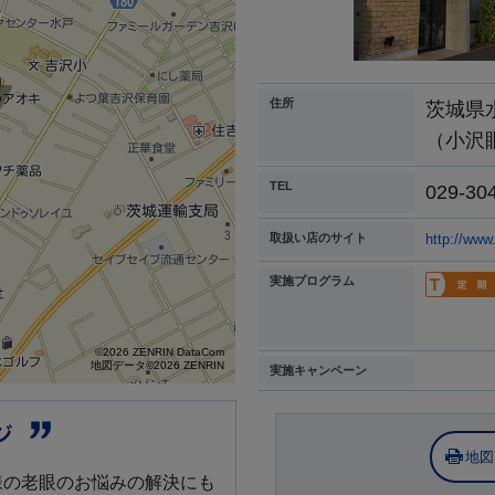
住所
茨城県
（小沢
TEL
029-30
取扱い店のサイト
http://www.
実施プログラム
©2026 ZENRIN DataCom
地図データ©2026 ZENRIN
実施キャンペーン
地図
様の老眼のお悩みの解決にも