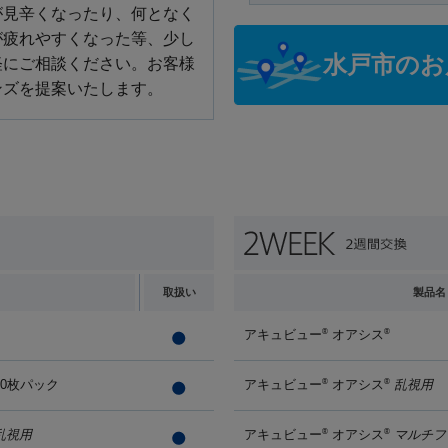
が見辛くなったり、何となく
が疲れやすくなった等、少し
水戸市のお
軽にご相談ください。お客様
ンズを提案いたします。
取扱い
製品名
アキュビュー
オアシス
®
®
90枚パック
アキュビュー
オアシス
乱視用
®
®
乱視用
アキュビュー
オアシス
マルチフ
®
®