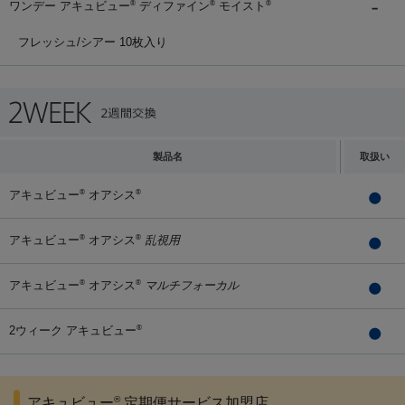
ワンデー アキュビュー
ディファイン
モイスト
®
®
®
フレッシュ/シアー 10枚入り
製品名
取扱い
アキュビュー
オアシス
®
®
アキュビュー
オアシス
乱視用
®
®
アキュビュー
オアシス
マルチフォーカル
®
®
2ウィーク アキュビュー
®
®
アキュビュー
定期便サービス加盟店