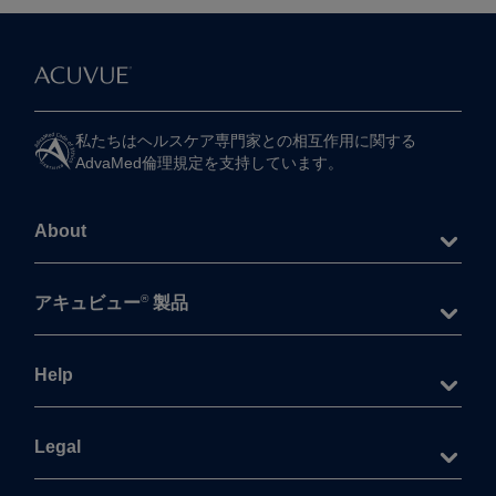
私たちは​ヘルスケア専門家との​相互作用に​関する​
AdvaMed倫理規定を​支持しています。
About
®
アキュビュー
製品
Help
Legal