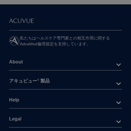
私たちは​ヘルスケア専門家との​相互作用に​関する​
AdvaMed倫理規定を​支持しています。
About
®
アキュビュー
製品
Help
Legal