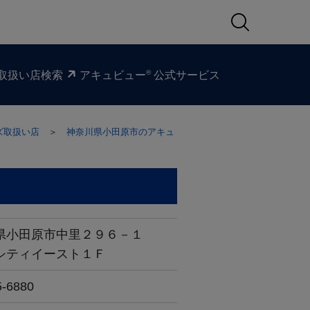
®
取扱い​店検索
アキュビュー
公式サービス
ズ取扱い店
＞
神奈川県小田原市のアキュ
県小田原市中里２９６－１
シティイースト１Ｆ
5-6880