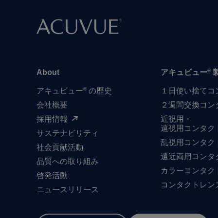
®
About
アキュビュー
®
アキュビュー
の歴史
１日​使い捨て​
会社概要
２週間交換コン
採用情報
近視用・
遠視用コンタク
サステナビリティ
乱視用コンタク
社会貢献活動
遠近両用コンタ
品質への​取り組み
カラーコンタク
啓発活動
コンタクトレン
ニュースリリース