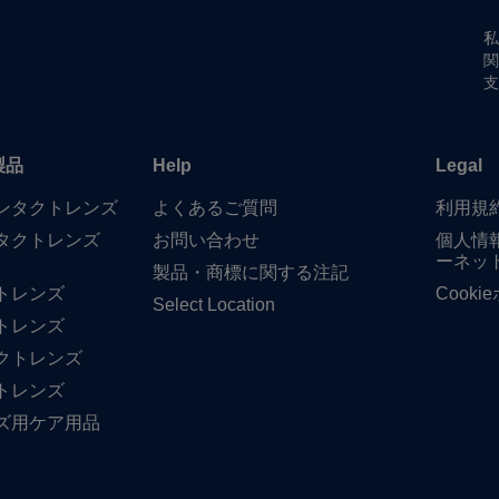
私
関
支
製品
Help
Legal
​コンタクトレンズ
よく​ある​ご質問
利用規
タクトレンズ
お問い​合わせ
個人情
ーネッ
製品・商標に​関する​注記
トレンズ
Cook
Select Location
トレンズ
クトレンズ
トレンズ
ズ用ケア用品