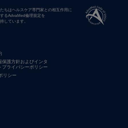
たちは​ヘルスケア専門家との​相互作用に​
する​AdvaMed倫理規定を​
持しています。
約
報保護方針およびインタ
トプライバシーポリシー
ieポリシー