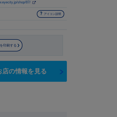
w.eyecity.jp/shop/87/
アイコン説明
を印刷する
お店の情報を見る