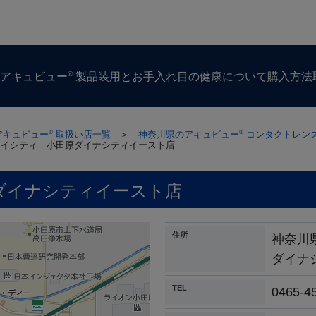
®
ズ
アキュビュー
製品
装用とお手入れ
目の​健康に​ついて
購入方​法
アキュビュー
取扱い店一覧
＞
神奈川県のアキュビュー
コンタクトレン
®
®
アイシティ 小田原ダイナシティイースト店
ダイナシティイースト店
住所
神奈川
ダイナ
TEL
0465-4