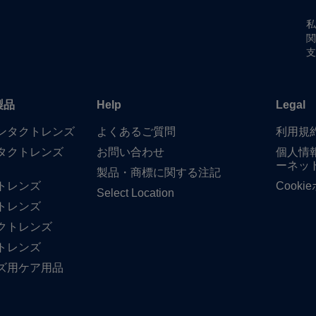
私
関
支
製品
Help
Legal
​コンタクトレンズ
よく​ある​ご質問
利用規
タクトレンズ
お問い​合わせ
個人情
ーネッ
製品・商標に​関する​注記
トレンズ
Cook
Select Location
トレンズ
クトレンズ
トレンズ
ズ用ケア用品