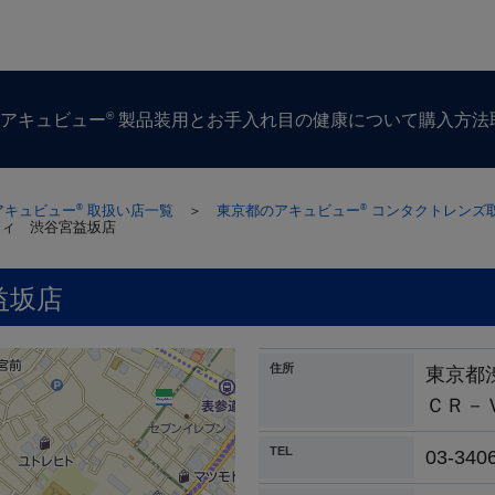
®
ズ
アキュビュー
製品
装用とお手入れ
目の​健康に​ついて
購入方​法
アキュビュー
取扱い店一覧
＞
東京都のアキュビュー
コンタクトレンズ
®
®
ティ 渋谷宮益坂店
益坂店
住所
東京都
ＣＲ－
TEL
03-340