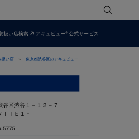
®
取扱い​店検索
アキュビュー
公式サービス
取扱い店
＞
東京都渋谷区のアキュビュー
渋谷区渋谷１－１２－７
ＶＩＴＥ１Ｆ
6-5775