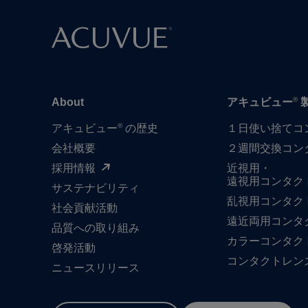
®
About
アキュビュー
®
アキュビュー
の歴史
１日​使い捨て​
会社概要
２週間交換コン
採用情報
近視用・
遠視用コンタク
サステナビリティ
乱視用コンタク
社会貢献活動
遠近両用コンタ
品質への​取り組み
カラーコンタク
啓発活動
コンタクトレン
ニュースリリース