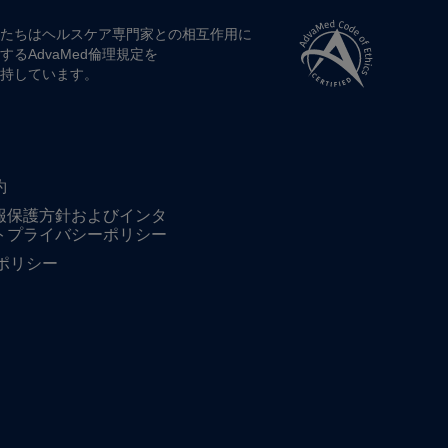
たちは​ヘルスケア専門家との​相互作用に​
する​AdvaMed倫理規定を​
持しています。
約
報保護方針およびインタ
トプライバシーポリシー
ieポリシー