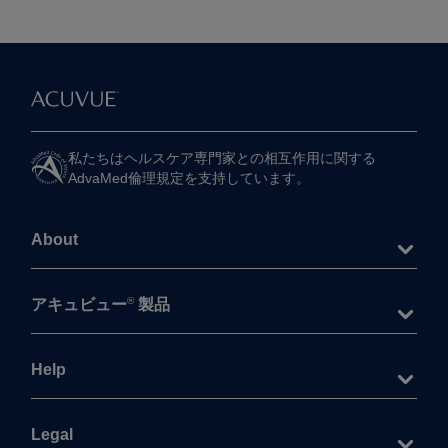
私たちは​ヘルスケア専門家との​相互作用に​関する​
AdvaMed倫理規定を​支持しています。
About
®
アキュビュー
製品
Help
Legal