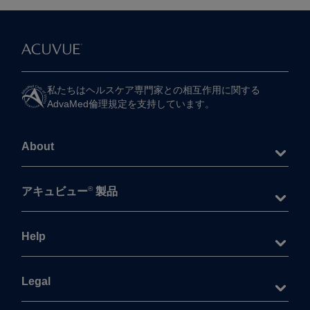
私たちは​ヘルスケア専門家との​相互作用に​関する​
AdvaMed倫理規定を​支持しています。
About
®
アキュビュー
製品
Help
Legal