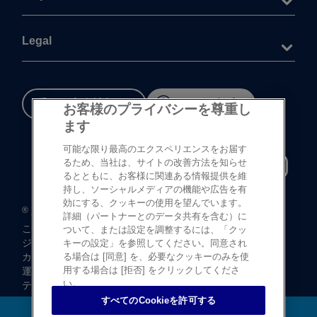
Legal
重要な​安全情報
Cookie 設定
お客様のプライバシーを尊重し
ます
可能な限り最高のエクスペリエンスをお届す
るため、当社は、サイトの改善方法を知らせ
るとともに、お客様に関連ある情報提供を維
持し、ソーシャルメディアの機能や広告を有
効にする、クッキーの使用を望んでいます。
®
©
登録商標
Johnson & Johnson K.K. 1997-2026
詳細（パートナーとのデータ共有を含む）に
この​サイトならびに​サイト内の​コンテンツは、​
ついて、または設定を調整するには、「クッ
ジョンソン・ エンド・ ジョンソン株式会社 ビジョンケア
キーの設定」を参照してください。同意され
カンパニーに​よって、​日本国内向けに​制作・ ​
る場合は [同意] を、必要なクッキーのみを使
用する場合は [拒否] をクリックしてくださ
運営されています。
い。
テキストデータならびに​画像データの​無断転載は​お断り​
いたします。
すべてのCookieを許可する