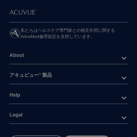
私たちは​ヘルスケア専門家との​相互作用に​関する​
AdvaMed倫理規定を​支持しています。
About
®
アキュビュー
製品
Help
Legal