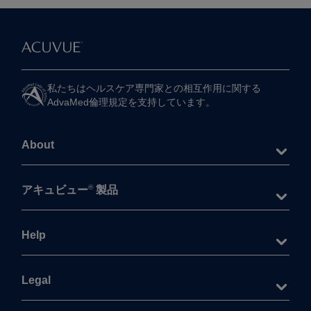
私たちは​ヘルスケア専門家との​相互作用に​関する​
AdvaMed倫理規定を​支持しています。
About
®
アキュビュー
製品
Help
Legal